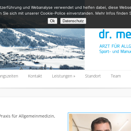
zerführung und Webanalyse verwendet und helfen dabei, diese Websei
n Sie sich mit unserer Cookie-Police einverstanden. Mehr Infos finden S
Ok
Datenschutz
ungszeiten
Kontakt
Leistungen
Standort
Team
ungszeiten
Kontakt
Leistungen
Standort
Team
raxis für Allgemeinmedizin,