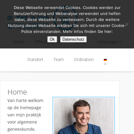
Diese Webseite verwendet Cookies. Cookies werden zur
Benutzerführung und Webanalyse verwendet und helfen
dabei, diese Webseite zu verbessern. Durch die weitere
Nutzung dieser Webseite erklären Sie sich mit unserer Cookie-
Police einverstanden. Mehr Infos finden Sie hier:
Ok
Datenschutz
Home
Öffnungszeiten
Kontakt
Leistungen
Home
Standort
Öffnungszeiten
Team
Kontakt
Ordination
Leistungen
Standort
Team
Ordination
Home
Van harte welkom
op de homepage
van mijn praktijk
voor algemene
geneeskunde,