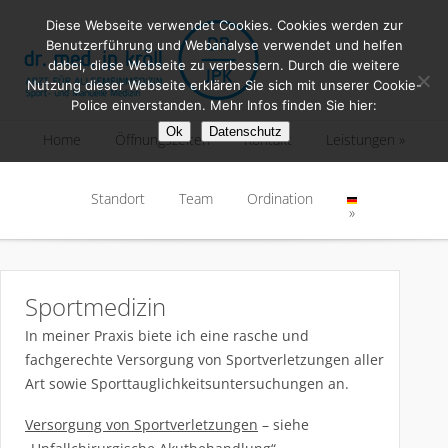
Diese Webseite verwendet Cookies. Cookies werden zur
Benutzerführung und Webanalyse verwendet und helfen
dabei, diese Webseite zu verbessern. Durch die weitere
Nutzung dieser Webseite erklären Sie sich mit unserer Cookie-
Police einverstanden. Mehr Infos finden Sie hier:
Ok
Datenschutz
Home
Öffnungszeiten
Kontakt
Leistungen
Home
Standort
Öffnungszeiten
Team
Kontakt
Ordination
Leistungen
Standort
Team
Ordination
Sportmedizin
In meiner Praxis biete ich eine rasche und
fachgerechte Versorgung von Sportverletzungen aller
Art sowie Sporttauglichkeitsuntersuchungen an.
Versorgung von Sportverletzungen
– siehe